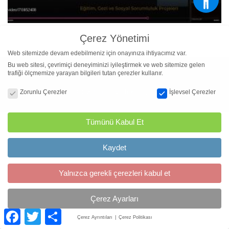
Çerez Yönetimi
Web sitemizde devam edebilmeniz için onayınıza ihtiyacımız var.
Bu web sitesi, çevrimiçi deneyiminizi iyileştirmek ve web sitemize gelen
trafiği ölçmemize yarayan bilgileri tutan çerezler kullanır.
Çerez Yönetimi
© DEÜ - Deniz Bilimleri ve Teknolojisi Enstitüsü
Zorunlu Çerezler
İşlevsel Çerezler
Tümünü Kabul Et
Kaydet
Yalnızca gerekli çerezleri kabul et
Çerez Ayarları
Facebook
Twitter
Paylaş
Çerez Ayrıntıları
Çerez Politikası
Çerez Yönetimi