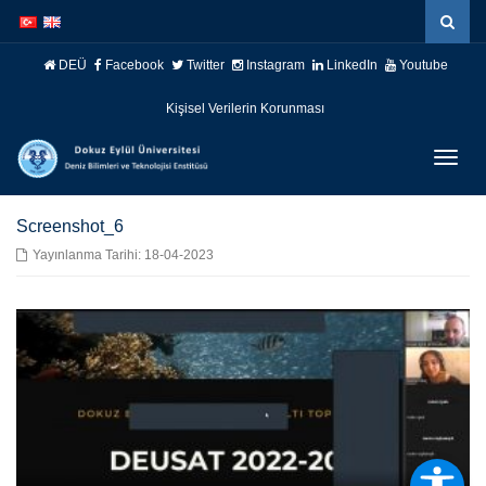
İçeriğe
Navigasyona
atla
atla
DEÜ
Facebook
Twitter
Instagram
LinkedIn
Youtube
Kişisel Verilerin Korunması
Menüy
Geç
Screenshot_6
Yayınlanma Tarihi: 18-04-2023