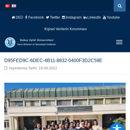
İçeriğe
Navigasyona
atla
atla
DEÜ
Facebook
Twitter
Instagram
LinkedIn
Youtube
Kişisel Verilerin Korunması
Menüy
Geç
D95FED9C-6DEC-4B11-8832-0400F3D2C59E
Yayınlanma Tarihi: 19-09-2022