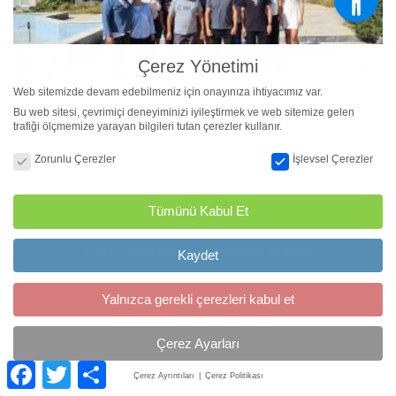
Çerez Yönetimi
Web sitemizde devam edebilmeniz için onayınıza ihtiyacımız var.
Bu web sitesi, çevrimiçi deneyiminizi iyileştirmek ve web sitemize gelen
trafiği ölçmemize yarayan bilgileri tutan çerezler kullanır.
Çerez Yönetimi
Zorunlu Çerezler
İşlevsel Çerezler
Tümünü Kabul Et
© DEÜ - Deniz Bilimleri ve Teknolojisi Enstitüsü
Kaydet
Yalnızca gerekli çerezleri kabul et
Çerez Ayarları
Facebook
Twitter
Paylaş
Çerez Ayrıntıları
Çerez Politikası
Çerez Yönetimi