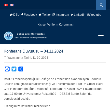
İçeriğe
Navigasyona
atla
atla
DEÜ
Facebook
Twitter
Instagram
LinkedIn
Youtube
Kişisel Verilerin Korunması
Menüy
Geç
Konferans Duyurusu – 04.11.2024
Yayınlanma Tarihi: 11-10-2024
Facebook
Twitter
Paylaş
Institut Français işbirliği ile Collège de France’dan akademisyen Edouard
Bard’ın konuşmacı olarak katılacağı ve Enstitümüzden Prof.Dr. Güzel Yücel
Gier’in moderatörlüğünü yapacağı konferans 4 Kasım 2024 Pazartesi günü
saat 17:00’de Üniversitemiz Rektörlüğü – DESEM Bordo Salon’da
gerçekleştirilecektir.
Etkinliğimize katılımlarınızı bekleriz.